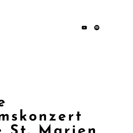
e
umskonzert
 St. Marien